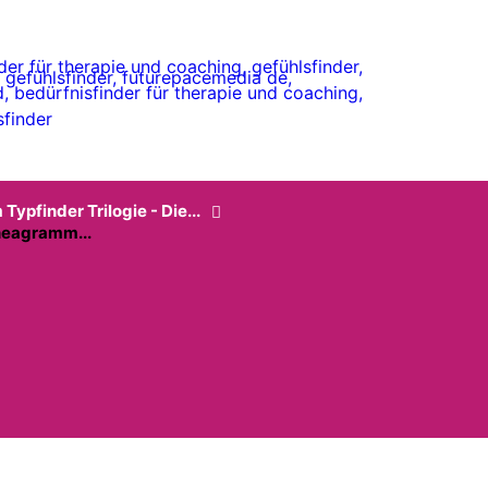
ypfinder Trilogie - Die...
neagramm...