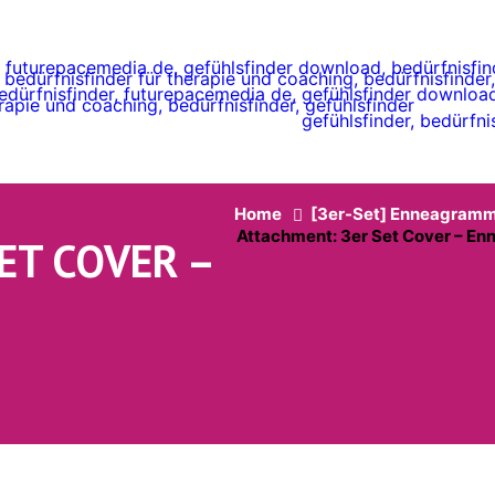
Home
[3er-Set] Enneagramm T
Attachment: 3er Set Cover – En
ET COVER –