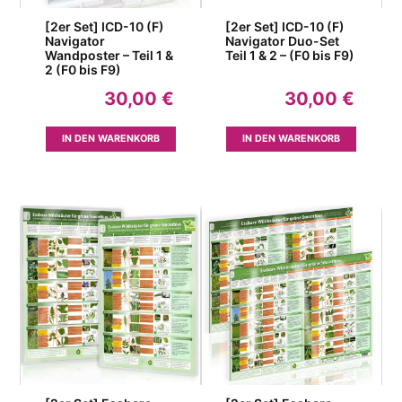
werden
[2er Set] ICD-10 (F)
[2er Set] ICD-10 (F)
Navigator
Navigator Duo-Set
Wandposter – Teil 1 &
Teil 1 & 2 – (F0 bis F9)
2 (F0 bis F9)
30,00
€
30,00
€
IN DEN WARENKORB
IN DEN WARENKORB