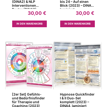
(DINA2) & NLP
bis 24 – Auf einen
Interventionen
Blick (2023) – DINA4,
Poster (DINA2)
laminiert
30,00
€
30,00
€
IN DEN WARENKORB
IN DEN WARENKORB
[2er Set] Gefühls-
Hypnose Quickfinder
und Bedürfnisfinder
I & II Duo-Set
für Therapie und
komplett (2023) –
Coaching (2023)
DINA4, laminiert