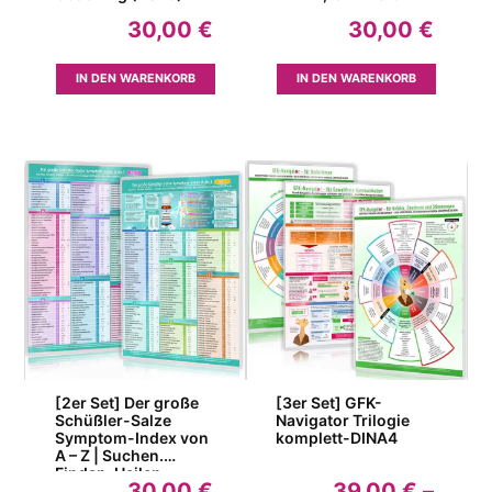
30,00
€
30,00
€
IN DEN WARENKORB
IN DEN WARENKORB
[2er Set] Der große
[3er Set] GFK-
Schüßler-Salze
Navigator Trilogie
Symptom-Index von
komplett-DINA4
A – Z | Suchen.
Finden. Heilen. –
30,00
€
39,00
€
–
Direkt zum richtigen