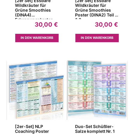
[2er Set] Essbare
[2er Set] Essbare
Wildkräuter für
Wildkräuter für
Grüne Smoothies
Grüne Smoothies
(DINA4)
Poster (DINA2) Teil 1
Erkennungskarten
& 2
30,00
€
30,00
€
Teil 1 und Teil 2
IN DEN WARENKORB
IN DEN WARENKORB
[2er-Set] NLP
Duo-Set Schüßler-
Coaching Poster
Salze komplett Nr. 1