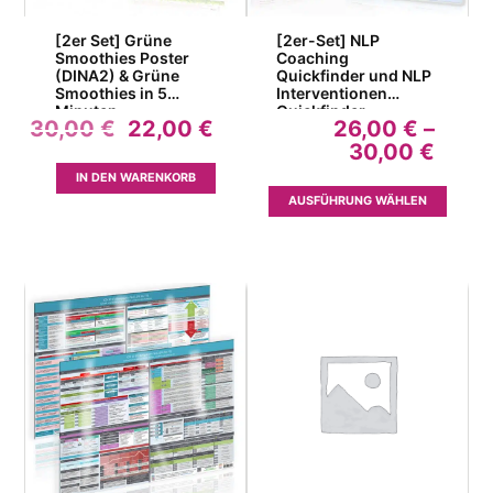
[2er Set] Grüne
[2er-Set] NLP
Smoothies Poster
Coaching
(DINA2) & Grüne
Quickfinder und NLP
Smoothies in 5
Interventionen
Minuten
Quickfinder
Ursprünglicher
Aktueller
30,00
€
22,00
€
26,00
€
–
Schnellübersicht
(DINA4)
Preis
Preis
Preis
30,00
€
war:
ist:
26,0
IN DEN WARENKORB
30,00 €
22,00 €.
bis
Dieses
AUSFÜHRUNG WÄHLEN
30,0
Produk
weist
mehrer
Variant
auf.
Die
Option
können
auf
der
Produkt
gewähl