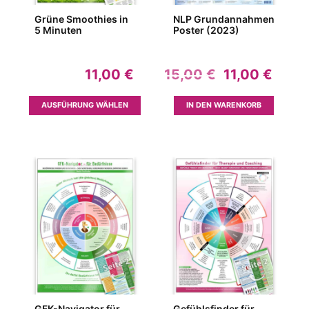
werden
werden
Grüne Smoothies in
NLP Grundannahmen
5 Minuten
Poster (2023)
Ursprünglic
Aktue
11,00
€
15,00
€
11,00
€
Preis
Preis
war:
ist:
Dieses
AUSFÜHRUNG WÄHLEN
IN DEN WARENKORB
15,00 €
11,00
Produkt
weist
mehrere
Varianten
auf.
Die
Optionen
können
auf
der
Produktseite
gewählt
werden
GFK-Navigator für
Gefühlsfinder für