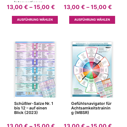
Interventionen
Preisspanne:
Preis
13,00
€
–
15,00
€
13,00
€
–
15,00
€
13,00 €
13,00
bis
bis
Dieses
Dieses
AUSFÜHRUNG WÄHLEN
AUSFÜHRUNG WÄHLEN
15,00 €
15,00
Produkt
Produk
weist
weist
mehrere
mehrer
Varianten
Variant
auf.
auf.
Die
Die
Optionen
Option
können
können
auf
auf
der
der
Produktseite
Produkt
gewählt
gewähl
werden
werden
Schüßler-Salze Nr. 1
Gefühlsnavigator für
bis 12 – auf einen
Achtsamkeitstrainin
Blick (2023)
g (MBSR)
Preisspanne:
Preis
13,00
€
–
15,00
€
13,00
€
–
15,00
€