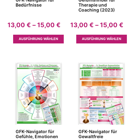
Bedürfnisse
Therapie und
Coaching (2023)
Preisspanne:
Preis
13,00
€
–
15,00
€
13,00
€
–
15,00
€
13,00 €
13,00
bis
bis
Dieses
Dieses
AUSFÜHRUNG WÄHLEN
AUSFÜHRUNG WÄHLEN
15,00 €
15,00
Produkt
Produk
weist
weist
mehrere
mehrer
Varianten
Variant
auf.
auf.
Die
Die
Optionen
Option
können
können
auf
auf
der
der
Produktseite
Produkt
gewählt
gewähl
werden
werden
GFK-Navigator für
GFK-Navigator für
Gefühle, Emotionen
Gewaltfreie