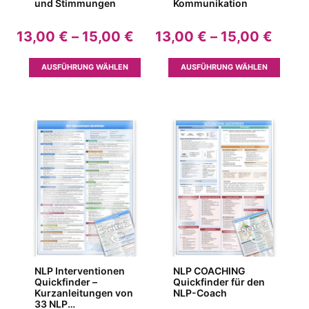
und Stimmungen
Kommunikation
Preisspanne:
Preis
13,00
€
–
15,00
€
13,00
€
–
15,00
€
13,00 €
13,00
bis
bis
Dieses
Dieses
AUSFÜHRUNG WÄHLEN
AUSFÜHRUNG WÄHLEN
15,00 €
15,00
Produkt
Produk
weist
weist
mehrere
mehrer
Varianten
Variant
auf.
auf.
Die
Die
Optionen
Option
können
können
auf
auf
der
der
Produktseite
Produkt
gewählt
gewähl
werden
werden
NLP Interventionen
NLP COACHING
Quickfinder –
Quickfinder für den
Kurzanleitungen von
NLP-Coach
33 NLP