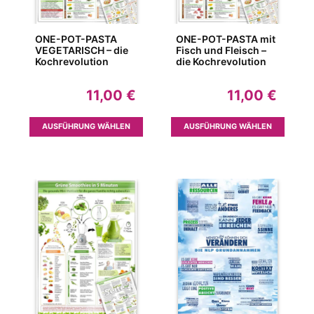
ONE-POT-PASTA
ONE-POT-PASTA mit
VEGETARISCH – die
Fisch und Fleisch –
Kochrevolution
die Kochrevolution
11,00
€
11,00
€
Dieses
Dieses
AUSFÜHRUNG WÄHLEN
AUSFÜHRUNG WÄHLEN
Produkt
Produk
weist
weist
mehrere
mehrer
Varianten
Variant
auf.
auf.
Die
Die
Optionen
Option
können
können
auf
auf
der
der
Produktseite
Produkt
gewählt
gewähl