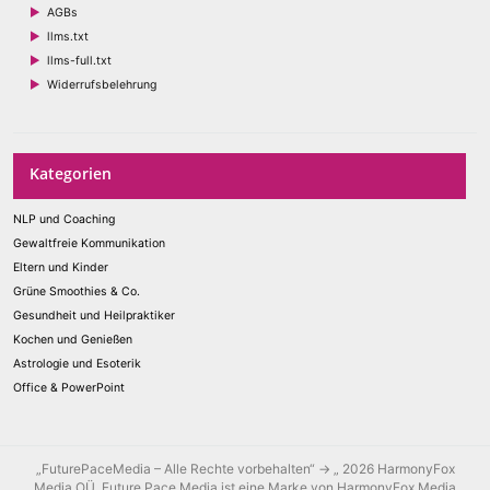
AGBs
llms.txt
llms-full.txt
Widerrufsbelehrung
Kategorien
NLP und Coaching
Gewaltfreie Kommunikation
Eltern und Kinder
Grüne Smoothies & Co.
Gesundheit und Heilpraktiker
Kochen und Genießen
Astrologie und Esoterik
Office & PowerPoint
„FuturePaceMedia – Alle Rechte vorbehalten“ → „ 2026 HarmonyFox
Media OÜ. Future Pace Media ist eine Marke von HarmonyFox Media