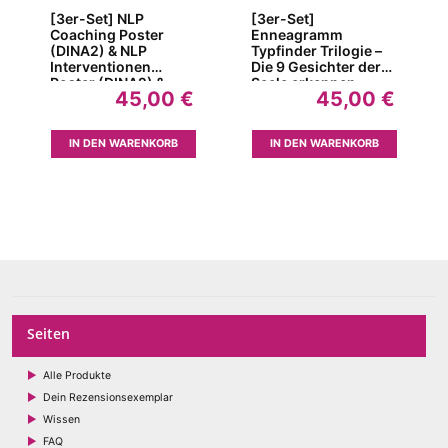
[3er-Set] NLP
[3er-Set]
Coaching Poster
Enneagramm
(DINA2) & NLP
Typfinder Trilogie –
Interventionen
Die 9 Gesichter der
Poster (DINA2) &
Seele erkennen
45,00
€
45,00
€
GFK-Navigator
(2023)
Poster für
Gewaltfreie
IN DEN WARENKORB
IN DEN WARENKORB
Kommunikation
(DINA2)
Seiten
Alle Produkte
Dein Rezensionsexemplar
Wissen
FAQ