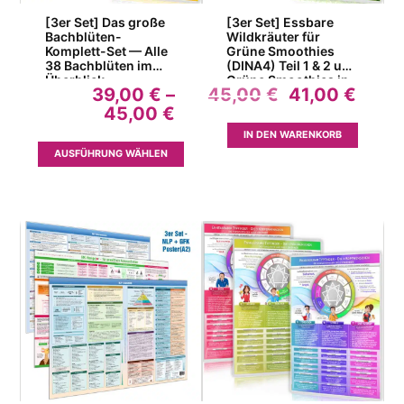
[3er Set] Das große
[3er Set] Essbare
Bachblüten-
Wildkräuter für
Komplett-Set — Alle
Grüne Smoothies
38 Bachblüten im
(DINA4) Teil 1 & 2 und
Überblick
Grüne Smoothies in
Ursprünglich
Aktue
39,00
€
–
45,00
€
41,00
€
5 Minuten
Preisspanne:
Preis
Preis
45,00
€
39,00 €
war:
ist:
IN DEN WARENKORB
bis
45,00 €
41,00
Dieses
AUSFÜHRUNG WÄHLEN
45,00 €
Produkt
weist
mehrere
Varianten
auf.
Die
Optionen
können
auf
der
Produktseite
gewählt
werden