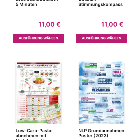
5 Minuten
Stimmungskompass
11,00
€
11,00
€
Dieses
Dieses
AUSFÜHRUNG WÄHLEN
AUSFÜHRUNG WÄHLEN
Produkt
Produk
weist
weist
mehrere
mehrer
Varianten
Variant
auf.
auf.
Die
Die
Optionen
Option
können
können
auf
auf
der
der
Produktseite
Produkt
gewählt
gewähl
werden
werden
Low-Carb-Pasta:
NLP Grundannahmen
abnehmen mit
Poster (2023)