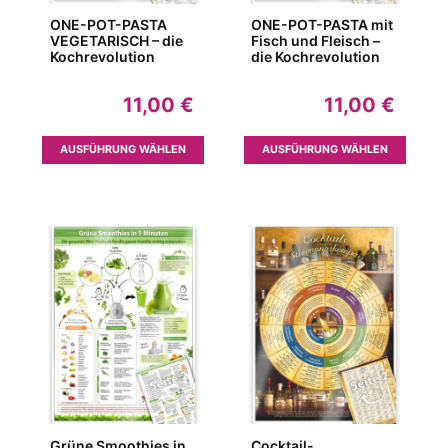
ONE-POT-PASTA
ONE-POT-PASTA mit
VEGETARISCH – die
Fisch und Fleisch –
Kochrevolution
die Kochrevolution
11,00
€
11,00
€
Dieses
Dieses
AUSFÜHRUNG WÄHLEN
AUSFÜHRUNG WÄHLEN
Produkt
Produk
weist
weist
mehrere
mehrer
Varianten
Variant
auf.
auf.
Die
Die
Optionen
Option
können
können
auf
auf
der
der
Produktseite
Produkt
gewählt
gewähl
werden
werden
Grüne Smoothies in
Cocktail-