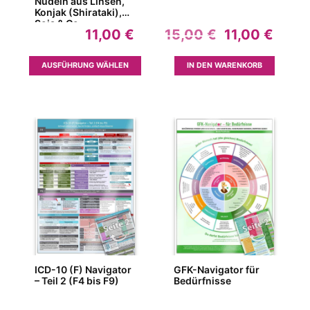
Nudeln aus Linsen,
Konjak (Shirataki),
Soja & Co.
Ursprünglic
Aktue
11,00
€
15,00
€
11,00
€
Preis
Preis
war:
ist:
Dieses
AUSFÜHRUNG WÄHLEN
IN DEN WARENKORB
15,00 €
11,00
Produkt
weist
mehrere
Varianten
auf.
Die
Optionen
können
auf
der
Produktseite
gewählt
werden
ICD-10 (F) Navigator
GFK-Navigator für
– Teil 2 (F4 bis F9)
Bedürfnisse