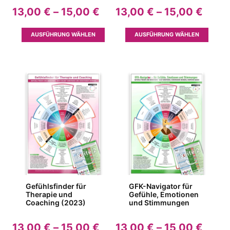
Preisspanne:
Preis
13,00
€
–
15,00
€
13,00
€
–
15,00
€
13,00 €
13,00
bis
bis
Dieses
Dieses
AUSFÜHRUNG WÄHLEN
AUSFÜHRUNG WÄHLEN
15,00 €
15,00
Produkt
Produk
weist
weist
mehrere
mehrer
Varianten
Variant
auf.
auf.
Die
Die
Optionen
Option
können
können
auf
auf
der
der
Produktseite
Produkt
gewählt
gewähl
werden
werden
Gefühlsfinder für
GFK-Navigator für
Therapie und
Gefühle, Emotionen
Coaching (2023)
und Stimmungen
Preisspanne:
Preis
13,00
€
–
15,00
€
13,00
€
–
15,00
€