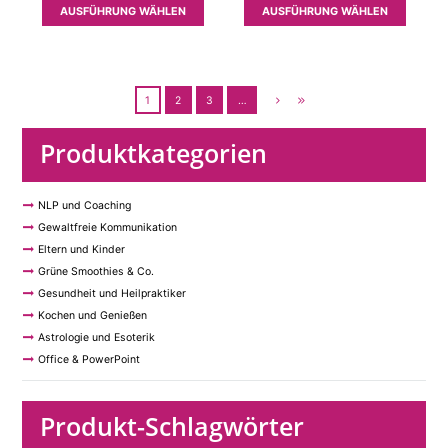
bis
bis
Dieses
Dieses
AUSFÜHRUNG WÄHLEN
AUSFÜHRUNG WÄHLEN
15,00 €
15,00
Produkt
Produk
weist
weist
mehrere
mehrer
Varianten
Variant
1
2
3
…
auf.
auf.
Die
Die
Produktkategorien
Optionen
Option
können
können
auf
auf
NLP und Coaching
der
der
Gewaltfreie Kommunikation
Produktseite
Produkt
Eltern und Kinder
gewählt
gewähl
Grüne Smoothies & Co.
werden
werden
Gesundheit und Heilpraktiker
Kochen und Genießen
Astrologie und Esoterik
Office & PowerPoint
Produkt-Schlagwörter