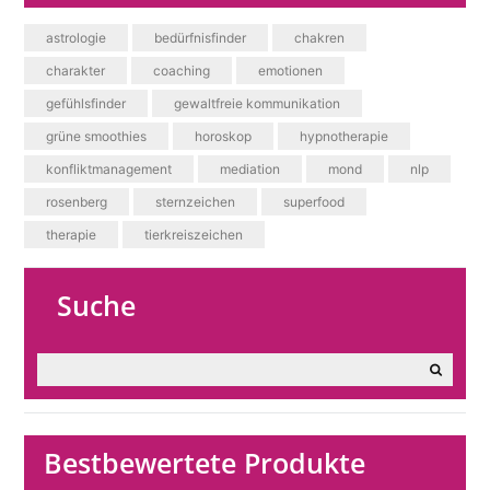
astrologie
bedürfnisfinder
chakren
charakter
coaching
emotionen
gefühlsfinder
gewaltfreie kommunikation
grüne smoothies
horoskop
hypnotherapie
konfliktmanagement
mediation
mond
nlp
rosenberg
sternzeichen
superfood
therapie
tierkreiszeichen
Suche
Bestbewertete Produkte