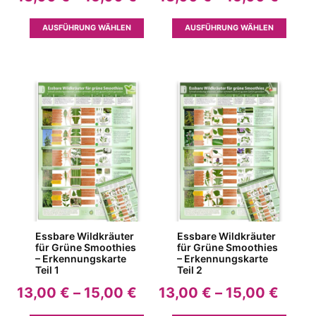
13,00 €
13,00
bis
bis
Dieses
Dieses
AUSFÜHRUNG WÄHLEN
AUSFÜHRUNG WÄHLEN
15,00 €
15,00
Produkt
Produk
weist
weist
mehrere
mehrer
Varianten
Variant
auf.
auf.
Die
Die
Optionen
Option
können
können
auf
auf
der
der
Produktseite
Produkt
gewählt
gewähl
werden
werden
Essbare Wildkräuter
Essbare Wildkräuter
für Grüne Smoothies
für Grüne Smoothies
– Erkennungskarte
– Erkennungskarte
Teil 1
Teil 2
Preisspanne:
Preis
13,00
€
–
15,00
€
13,00
€
–
15,00
€
13,00 €
13,00