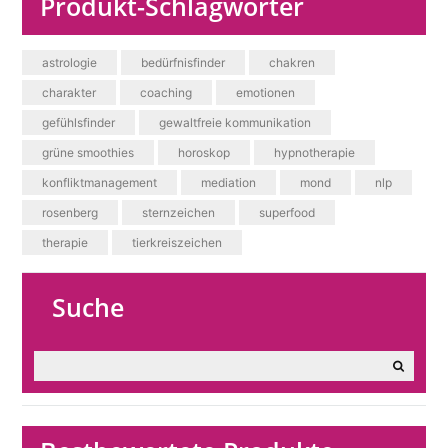
Produkt-Schlagwörter
astrologie
bedürfnisfinder
chakren
charakter
coaching
emotionen
gefühlsfinder
gewaltfreie kommunikation
grüne smoothies
horoskop
hypnotherapie
konfliktmanagement
mediation
mond
nlp
rosenberg
sternzeichen
superfood
therapie
tierkreiszeichen
Suche