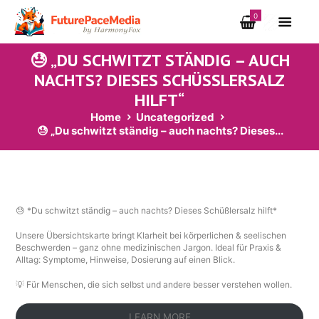
0
😓 „DU SCHWITZT STÄNDIG – AUCH
NACHTS? DIESES SCHÜSSLERSALZ H
ILFT“
Home
Uncategorized
😓 „Du schwitzt ständig – auch nachts? Dieses...
😓 *Du schwitzt ständig – auch nachts? Dieses Schüßlersalz hilft*
Unsere Übersichtskarte bringt Klarheit bei körperlichen & seelischen
Beschwerden – ganz ohne medizinischen Jargon. Ideal für Praxis &
Alltag: Symptome, Hinweise, Dosierung auf einen Blick.
💡 Für Menschen, die sich selbst und andere besser verstehen wollen.
LEARN MORE