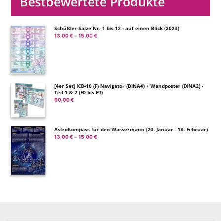
Bestbewertete Produkte
Schüßler-Salze Nr. 1 bis 12 - auf einen Blick (2023)
13,00
€
15,00
€
Preisspanne:
–
13,00 €
bis
15,00 €
[4er Set] ICD-10 (F) Navigator (DINA4) + Wandposter (DINA2) -
Teil 1 & 2 (F0 bis F9)
60,00
€
AstroKompass für den Wassermann (20. Januar - 18. Februar)
13,00
€
15,00
€
Preisspanne:
–
13,00 €
bis
15,00 €