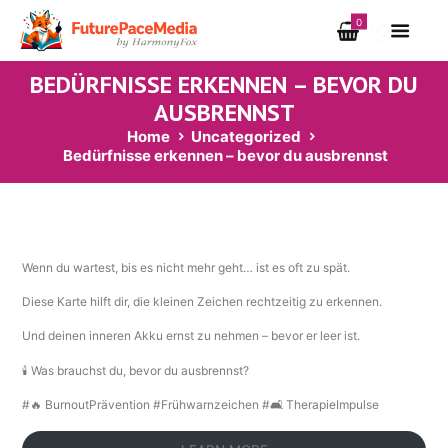
0
BEDÜRFNISSE ERKENNEN – BEVOR DU
AUSBRENNST
Home
Uncategorized
Bedürfnisse erkennen – bevor du ausbrennst
Wenn du wartest, bis es nicht mehr geht… ist es oft zu spät.
Diese Karte hilft dir, die kleinen Zeichen rechtzeitig zu erkennen.
Und deinen inneren Akku ernst zu nehmen – bevor er leer ist.
🕯️ Was brauchst du, bevor du ausbrennst?
#🔥 BurnoutPrävention #Frühwarnzeichen #🛋️ TherapieImpulse