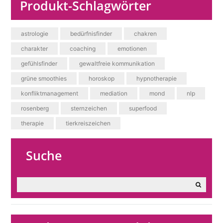
Produkt-Schlagwörter
astrologie
bedürfnisfinder
chakren
charakter
coaching
emotionen
gefühlsfinder
gewaltfreie kommunikation
grüne smoothies
horoskop
hypnotherapie
konfliktmanagement
mediation
mond
nlp
rosenberg
sternzeichen
superfood
therapie
tierkreiszeichen
Suche