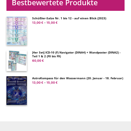
Bestbewertete Produkte
Schüßler-Salze Nr. 1 bis 12 - auf einen Blick (2023)
13,00
€
15,00
€
Preisspanne:
–
13,00 €
bis
15,00 €
[4er Set] ICD-10 (F) Navigator (DINA4) + Wandposter (DINA2) -
Teil 1 & 2 (F0 bis F9)
60,00
€
AstroKompass für den Wassermann (20. Januar - 18. Februar)
13,00
€
15,00
€
Preisspanne:
–
13,00 €
bis
15,00 €