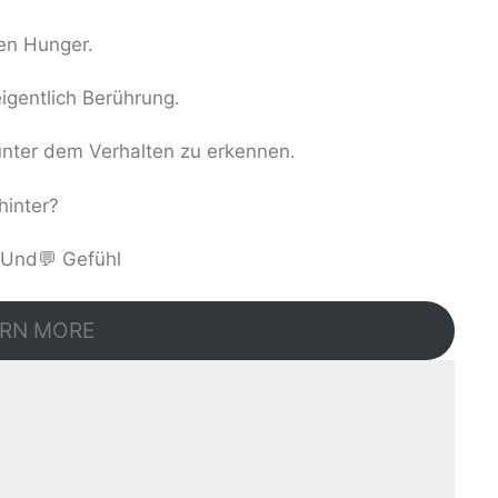
nen Hunger.
igentlich Berührung.
 unter dem Verhalten zu erkennen.
hinter?
rUnd💬 Gefühl
RN MORE