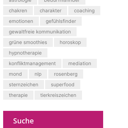
chakren
charakter
coaching
emotionen
gefühlsfinder
gewaltfreie kommunikation
grüne smoothies
horoskop
hypnotherapie
konfliktmanagement
mediation
mond
nlp
rosenberg
sternzeichen
superfood
therapie
tierkreiszeichen
Suche