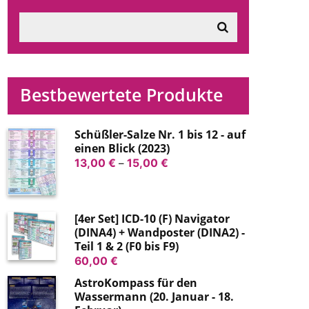
Bestbewertete Produkte
Schüßler-Salze Nr. 1 bis 12 - auf
einen Blick (2023)
Preisspanne:
13,00
€
–
15,00
€
13,00 €
bis
15,00 €
[4er Set] ICD-10 (F) Navigator
(DINA4) + Wandposter (DINA2) -
Teil 1 & 2 (F0 bis F9)
60,00
€
AstroKompass für den
Wassermann (20. Januar - 18.