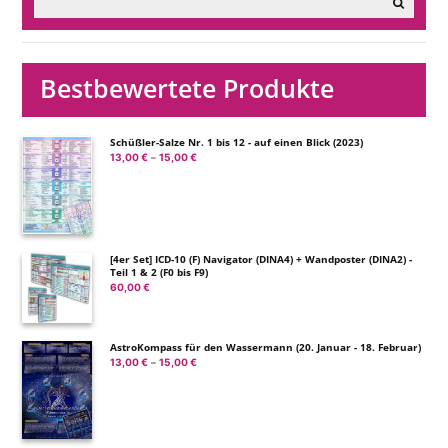
Bestbewertete Produkte
Schüßler-Salze Nr. 1 bis 12 - auf einen Blick (2023)
13,00
€
15,00
€
Preisspanne:
–
13,00 €
bis
15,00 €
[4er Set] ICD-10 (F) Navigator (DINA4) + Wandposter (DINA2) -
Teil 1 & 2 (F0 bis F9)
60,00
€
AstroKompass für den Wassermann (20. Januar - 18. Februar)
13,00
€
15,00
€
Preisspanne:
–
13,00 €
bis
15,00 €