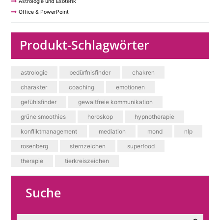
Astrologie und Esoterik
Office & PowerPoint
Produkt-Schlagwörter
astrologie
bedürfnisfinder
chakren
charakter
coaching
emotionen
gefühlsfinder
gewaltfreie kommunikation
grüne smoothies
horoskop
hypnotherapie
konfliktmanagement
mediation
mond
nlp
rosenberg
sternzeichen
superfood
therapie
tierkreiszeichen
Suche