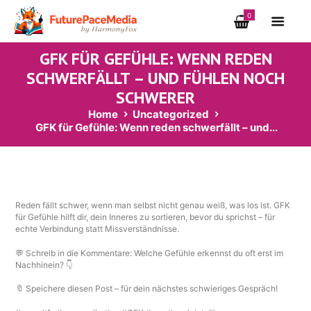
0
GFK FÜR GEFÜHLE: WENN REDEN
SCHWERFÄLLT – UND FÜHLEN NOCH
SCHWERER
Home
Uncategorized
GFK für Gefühle: Wenn reden schwerfällt – und...
Reden fällt schwer, wenn man selbst nicht genau weiß, was los ist. GFK
für Gefühle hilft dir, dein Inneres zu sortieren, bevor du sprichst – für
echte Verbindung statt Missverständnisse.
💬 Schreib in die Kommentare: Welche Gefühle erkennst du oft erst im
Nachhinein? 👇
🔖 Speichere diesen Post – für dein nächstes schwieriges Gespräch!