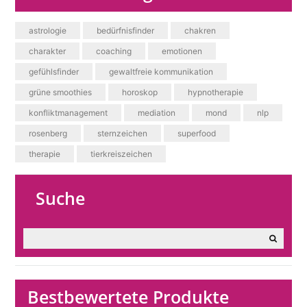
astrologie
bedürfnisfinder
chakren
charakter
coaching
emotionen
gefühlsfinder
gewaltfreie kommunikation
grüne smoothies
horoskop
hypnotherapie
konfliktmanagement
mediation
mond
nlp
rosenberg
sternzeichen
superfood
therapie
tierkreiszeichen
Suche
Bestbewertete Produkte