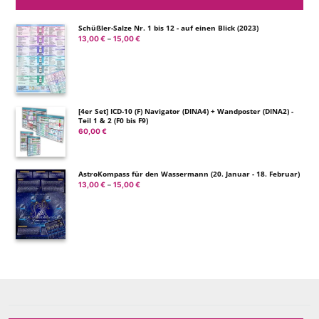
Schüßler-Salze Nr. 1 bis 12 - auf einen Blick (2023)
13,00
€
15,00
€
Preisspanne:
–
13,00 €
bis
15,00 €
[4er Set] ICD-10 (F) Navigator (DINA4) + Wandposter (DINA2) -
Teil 1 & 2 (F0 bis F9)
60,00
€
AstroKompass für den Wassermann (20. Januar - 18. Februar)
13,00
€
15,00
€
Preisspanne:
–
13,00 €
bis
15,00 €