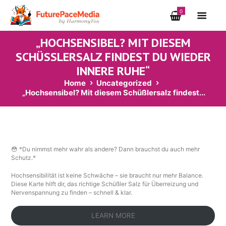
0
„HOCHSENSIBEL? MIT DIESEM
SCHÜSSLERSALZ FINDEST DU WIEDER I
NNERE RUHE“
Home
Uncategorized
„Hochsensibel? Mit diesem Schüßlersalz findest...
😳 *Du nimmst mehr wahr als andere? Dann brauchst du auch mehr
Schutz.*
Hochsensibilität ist keine Schwäche – sie braucht nur mehr Balance.
Diese Karte hilft dir, das richtige Schüßler Salz für Überreizung und
Nervenspannung zu finden – schnell & klar.
LEARN MORE