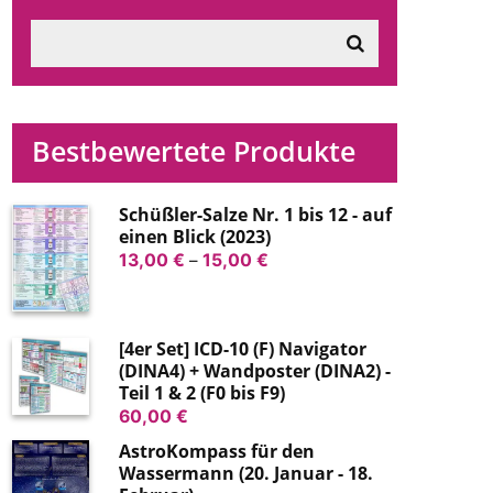
Bestbewertete Produkte
Schüßler-Salze Nr. 1 bis 12 - auf
einen Blick (2023)
Preisspanne:
13,00
€
–
15,00
€
13,00 €
bis
15,00 €
[4er Set] ICD-10 (F) Navigator
(DINA4) + Wandposter (DINA2) -
Teil 1 & 2 (F0 bis F9)
60,00
€
AstroKompass für den
Wassermann (20. Januar - 18.