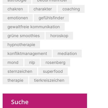
chakren
charakter
coaching
emotionen
gefühlsfinder
gewaltfreie kommunikation
grüne smoothies
horoskop
hypnotherapie
konfliktmanagement
mediation
mond
nlp
rosenberg
sternzeichen
superfood
therapie
tierkreiszeichen
Suche