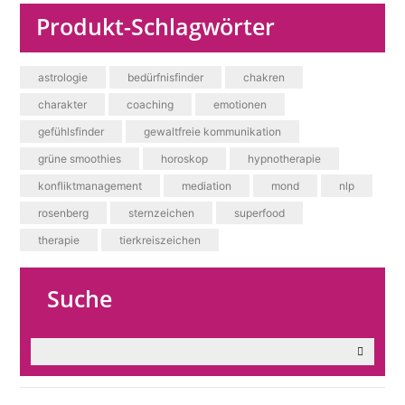
Produkt-Schlagwörter
astrologie
bedürfnisfinder
chakren
charakter
coaching
emotionen
gefühlsfinder
gewaltfreie kommunikation
grüne smoothies
horoskop
hypnotherapie
konfliktmanagement
mediation
mond
nlp
rosenberg
sternzeichen
superfood
therapie
tierkreiszeichen
Suche