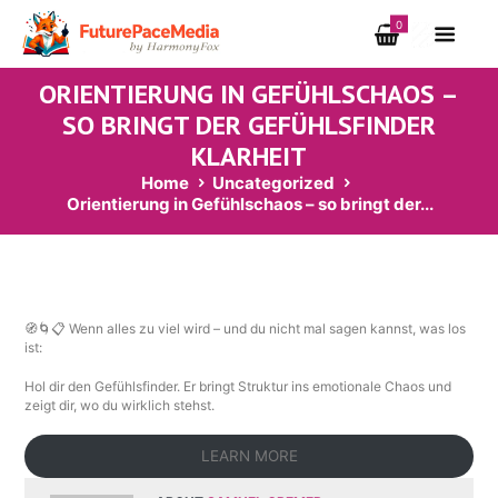
0
ORIENTIERUNG IN GEFÜHLSCHAOS –
SO BRINGT DER GEFÜHLSFINDER
KLARHEIT
Home
Uncategorized
Orientierung in Gefühlschaos – so bringt der...
🧭🌀📋 Wenn alles zu viel wird – und du nicht mal sagen kannst, was los
ist:
Hol dir den Gefühlsfinder. Er bringt Struktur ins emotionale Chaos und
zeigt dir, wo du wirklich stehst.
LEARN MORE