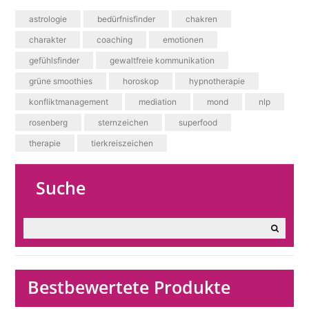
astrologie
bedürfnisfinder
chakren
charakter
coaching
emotionen
gefühlsfinder
gewaltfreie kommunikation
grüne smoothies
horoskop
hypnotherapie
konfliktmanagement
mediation
mond
nlp
rosenberg
sternzeichen
superfood
therapie
tierkreiszeichen
Suche
Bestbewertete Produkte