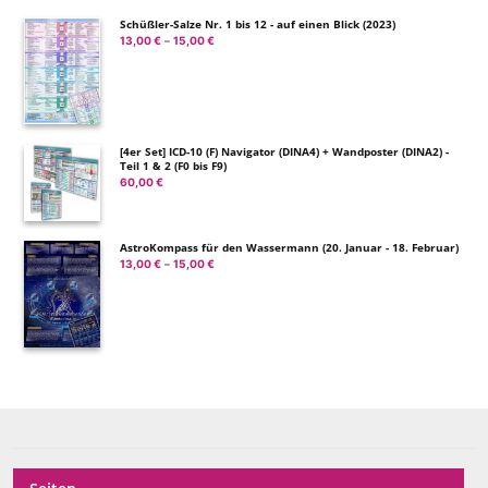
Schüßler-Salze Nr. 1 bis 12 - auf einen Blick (2023)
13,00
€
15,00
€
Preisspanne:
–
13,00 €
bis
15,00 €
[4er Set] ICD-10 (F) Navigator (DINA4) + Wandposter (DINA2) -
Teil 1 & 2 (F0 bis F9)
60,00
€
AstroKompass für den Wassermann (20. Januar - 18. Februar)
13,00
€
15,00
€
Preisspanne:
–
13,00 €
bis
15,00 €