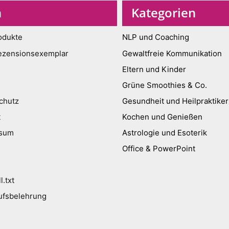
n
Kategorien
odukte
NLP und Coaching
ezensionsexemplar
Gewaltfreie Kommunikation
Eltern und Kinder
Grüne Smoothies & Co.
chutz
Gesundheit und Heilpraktiker
t
Kochen und Genießen
ssum
Astrologie und Esoterik
Office & PowerPoint
l.txt
ufsbelehrung