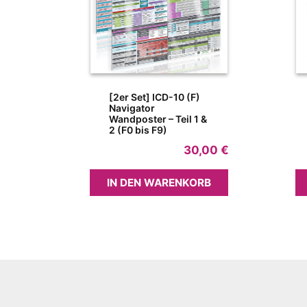
[2er Set] ICD-10 (F)
Navigator
Wandposter – Teil 1 &
2 (F0 bis F9)
30,00
€
IN DEN WARENKORB