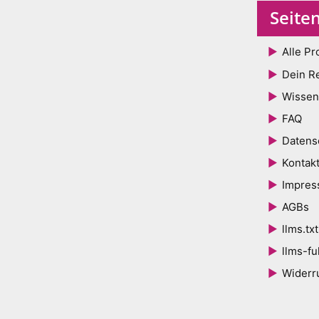
Seite
Alle Pr
Dein R
Wissen
FAQ
Datens
Kontak
Impre
AGBs
llms.txt
llms-ful
Widerr