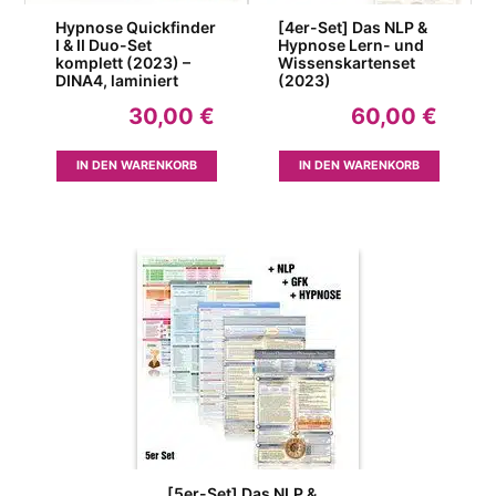
Hypnose Quickfinder
[4er-Set] Das NLP &
I & II Duo-Set
Hypnose Lern- und
komplett (2023) –
Wissenskartenset
DINA4, laminiert
(2023)
30,00
€
60,00
€
IN DEN WARENKORB
IN DEN WARENKORB
[5er-Set] Das NLP &