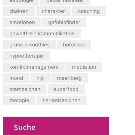
chakren
charakter
coaching
emotionen
gefühlsfinder
gewaltfreie kommunikation
grüne smoothies
horoskop
hypnotherapie
konfliktmanagement
mediation
mond
nlp
rosenberg
sternzeichen
superfood
therapie
tierkreiszeichen
Suche