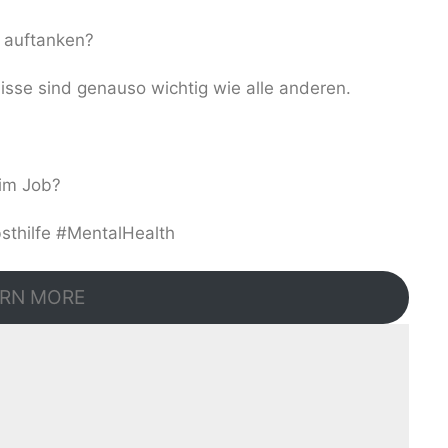
 auftanken?
isse sind genauso wichtig wie alle anderen.
 im Job?
bsthilfe #MentalHealth
RN MORE