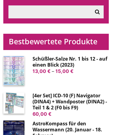
Bestbewertete Produkte
Schüßler-Salze Nr. 1 bis 12 - auf
einen Blick (2023)
Preisspanne:
13,00
€
–
15,00
€
13,00 €
bis
15,00 €
[4er Set] ICD-10 (F) Navigator
(DINA4) + Wandposter (DINA2) -
Teil 1 & 2 (F0 bis F9)
60,00
€
AstroKompass für den
Wassermann (20. Januar - 18.