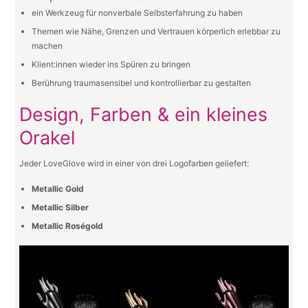
ein Werkzeug für nonverbale Selbsterfahrung zu haben
Themen wie Nähe, Grenzen und Vertrauen körperlich erlebbar zu
machen
Klient:innen wieder ins Spüren zu bringen
Berührung traumasensibel und kontrollierbar zu gestalten
Design, Farben & ein kleines
Orakel
Jeder LoveGlove wird in einer von drei Logofarben geliefert:
Metallic Gold
Metallic Silber
Metallic Roségold