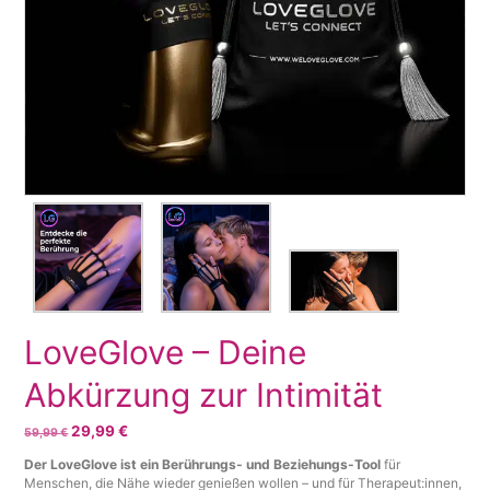
LoveGlove – Deine
Abkürzung zur Intimität
Ursprünglicher
29,99
€
Aktueller
59,99
€
Preis
Preis
Der LoveGlove ist ein Berührungs- und Beziehungs-Tool
für
war:
ist:
Menschen, die Nähe wieder genießen wollen – und für Therapeut:innen,
59,99 €
29,99 €.