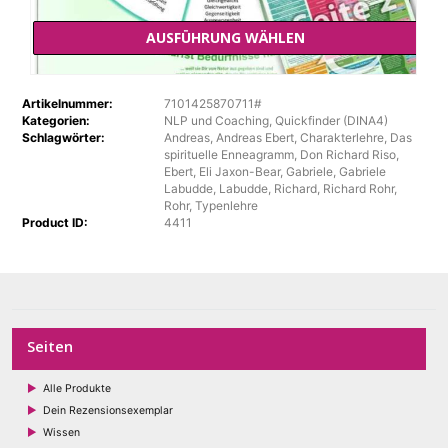
–
eisspanne:
Preissp
13,00
€
–
15,00
€
13,00 €
00 €
13,00 €
AUSFÜHRUNG WÄHLEN
bis
15,00 €
bis
Dieses
Produkt
00 €
15,00 €
Artikelnummer:
7101425870711#
weist
Kategorien:
NLP und Coaching
,
Quickfinder (DINA4)
mehrere
Schlagwörter:
Andreas
,
Andreas Ebert
,
Charakterlehre
,
Das
Varianten
spirituelle Enneagramm
,
Don Richard Riso
,
auf.
Ebert
,
Eli Jaxon-Bear
,
Gabriele
,
Gabriele
Die
Labudde
,
Labudde
,
Richard
,
Richard Rohr
,
Rohr
,
Typenlehre
Optionen
Product ID:
4411
können
auf
der
Produktseite
gewählt
werden
Seiten
Alle Produkte
Dein Rezensionsexemplar
Wissen