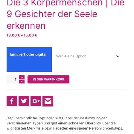
Die 3 Körpermenschen | Die
9 Gesichter der Seele
erkennen
Preisspanne:
13,00
€
–
15,00
€
13,00 €
bis
15,00 €
laminiert oder digital
Enneagramm
IN DEN WARENKORB
Typfinder
-
Die
3
Körpermenschen
|
Die
Der übersichtliche Typfinder hilft Dir bei der Bestimmung der
9
verschiedenen Typen und gibt einen schnellen Überblick über die
Gesichter
wichtigsten Merkmale bzw. Facetten eines jeden Persönlichkeitstyps.
der
Seele