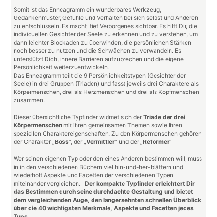
Somit ist das Enneagramm ein wunderbares Werkzeug,
Gedankenmuster, Gefühle und Verhalten bei sich selbst und Anderen
zu entschlüsseln. Es macht tief Verborgenes sichtbar. Es hilft Dir, die
individuellen Gesichter der Seele zu erkennen und zu verstehen, um
dann leichter Blockaden zu überwinden, die persönlichen Stärken
noch besser zu nutzen und die Schwächen zu verwandeln. Es
unterstützt Dich, innere Barrieren aufzubrechen und die eigene
Persönlichkeit weiterzuentwickeln.
Das Enneagramm teilt die 9 Persönlichkeitstypen (Gesichter der
Seele) in drei Gruppen (Triaden) und fasst jeweils drei Charaktere als
Körpermenschen, drei als Herzmenschen und drei als Kopfmenschen
zusammen.
Dieser übersichtliche Typfinder widmet sich der
Triade der
drei
Körpermenschen
mit ihren gemeinsamen Themen sowie ihren
speziellen Charaktereigenschaften. Zu den Körpermenschen gehören
der Charakter „
Boss
“, der „
Vermittler
“ und der „
Reformer
“
Wer seinen eigenen Typ oder den eines Anderen bestimmen will, muss
in in den verschiedenen Büchern viel hin-und-her-blättern und
wiederholt Aspekte und Facetten der verschiedenen Typen
miteinander vergleichen.
Der kompakte Typfinder erleichtert Dir
das Bestimmen durch seine durchdachte Gestaltung und bietet
dem vergleichenden Auge, den langersehnten schnellen Überblick
über die 40 wichtigsten Merkmale, Aspekte und Facetten jedes
Typs.