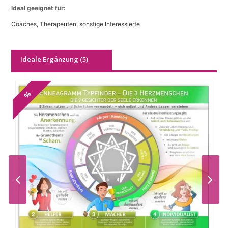
Ideal geeignet für:
erkennen
Menge
Coaches, Therapeuten, sonstige Interessierte
Ideale Ergänzung (5)
%
%