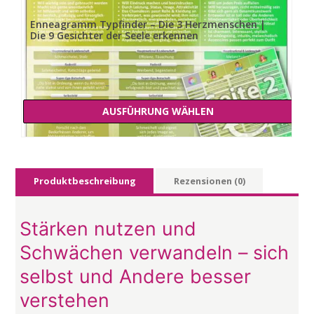
Enneagramm Typfinder – Die 3 Herzmenschen |
[3er 
Die 9 Gesichter der Seele erkennen
Preisspanne:
–
Preisspa
13,00
€
–
15,00
€
13,00 €
13,00 €
AUSFÜHRUNG WÄHLEN
bis
15,00 €
bis
Dieses
Produkt
15,00 €
weist
mehrere
Produktbeschreibung
Rezensionen (0)
Varianten
auf.
Die
Stärken nutzen und
Optionen
können
Schwächen verwandeln – sich
auf
selbst und Andere besser
der
Produktseite
verstehen
gewählt