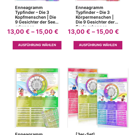
Enneagramm
Enneagramm
Typfinder – Die 3
Typfinder – Die 3
Kopfmenschen | Die
Körpermenschen |
9 Gesichter der Seele
Die 9 Gesichter der
erkennen
Seele erkennen
Preisspanne:
Preis
13,00
€
–
15,00
€
13,00
€
–
15,00
€
13,00 €
13,00
bis
bis
Dieses
Dieses
AUSFÜHRUNG WÄHLEN
AUSFÜHRUNG WÄHLEN
15,00 €
15,00
Produkt
Produk
weist
weist
mehrere
mehrer
Varianten
Variant
auf.
auf.
Die
Die
Optionen
Option
können
können
auf
auf
der
der
Produktseite
Produkt
gewählt
gewähl
werden
werden
Enneagramm
[3er-Set]