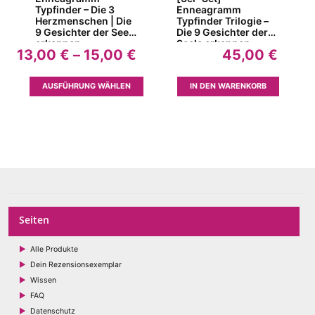
Typfinder – Die 3
Enneagramm
Herzmenschen | Die
Typfinder Trilogie –
9 Gesichter der Seele
Die 9 Gesichter der
erkennen
Seele erkennen
Preisspanne:
13,00
€
–
15,00
€
45,00
€
(2023)
13,00 €
bis
Dieses
AUSFÜHRUNG WÄHLEN
IN DEN WARENKORB
15,00 €
Produkt
weist
mehrere
Varianten
auf.
Die
Optionen
können
auf
Seiten
der
Produktseite
Alle Produkte
gewählt
Dein Rezensionsexemplar
werden
Wissen
FAQ
Datenschutz