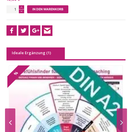
[Poster]
IN DEN WARENKORB
Bedürfnisfinder
für
Therapie
und
Coaching
(2018)
Menge
Ideale Ergänzung (1)
%