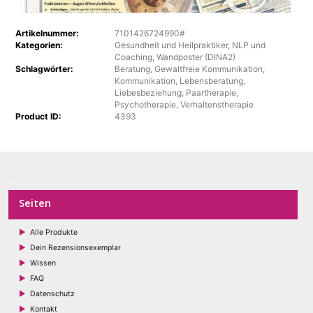
15,00 €
bis
Dieses
Produkt
15,00
Artikelnummer:
7101426724990#
weist
Kategorien:
Gesundheit und Heilpraktiker
,
NLP und
mehrere
Coaching
,
Wandposter (DINA2)
Varianten
Schlagwörter:
Beratung
,
Gewaltfreie Kommunikation
,
auf.
Kommunikation
,
Lebensberatung
,
Die
Liebesbeziehung
,
Paartherapie
,
Psychotherapie
,
Verhaltenstherapie
Optionen
Product ID:
4393
können
auf
der
Produktseite
gewählt
werden
Seiten
Alle Produkte
Dein Rezensionsexemplar
Wissen
FAQ
Datenschutz
Kontakt