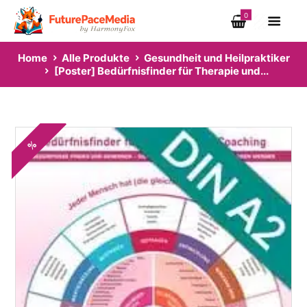
0
Home
Alle Produkte
Gesundheit und Heilpraktiker
[Poster] Bedürfnisfinder für Therapie und...
%