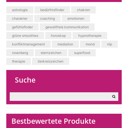
astrologie
bedürfnisfinder
chakren
charakter
coaching
emotionen
gefühlsfinder
gewaltfreie kommunikation
grüne smoothies
horoskop
hypnotherapie
konfliktmanagement
mediation
mond
nlp
rosenberg
sternzeichen
superfood
therapie
tierkreiszeichen
Suche
Bestbewertete Produkte