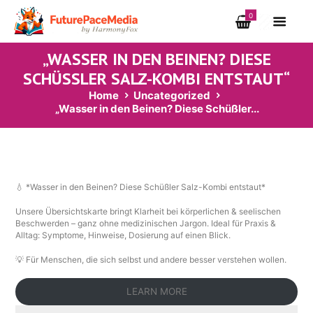
0
„WASSER IN DEN BEINEN? DIESE
SCHÜSSLER SALZ-KOMBI ENTSTAUT“
Home
Uncategorized
„Wasser in den Beinen? Diese Schüßler...
💧 *Wasser in den Beinen? Diese Schüßler Salz-Kombi entstaut*
Unsere Übersichtskarte bringt Klarheit bei körperlichen & seelischen
Beschwerden – ganz ohne medizinischen Jargon. Ideal für Praxis &
Alltag: Symptome, Hinweise, Dosierung auf einen Blick.
💡 Für Menschen, die sich selbst und andere besser verstehen wollen.
LEARN MORE