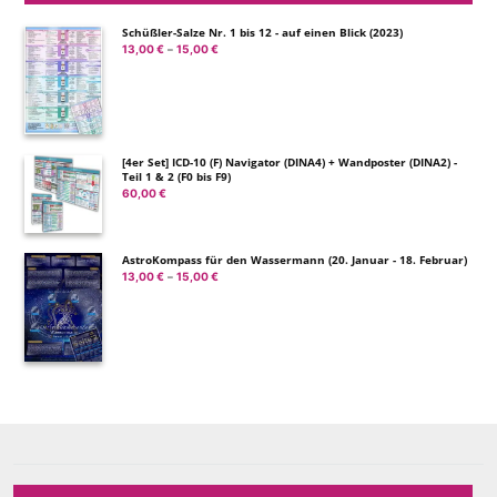
Schüßler-Salze Nr. 1 bis 12 - auf einen Blick (2023)
13,00
€
15,00
€
Preisspanne:
–
13,00 €
bis
15,00 €
[4er Set] ICD-10 (F) Navigator (DINA4) + Wandposter (DINA2) -
Teil 1 & 2 (F0 bis F9)
60,00
€
AstroKompass für den Wassermann (20. Januar - 18. Februar)
13,00
€
15,00
€
Preisspanne:
–
13,00 €
bis
15,00 €