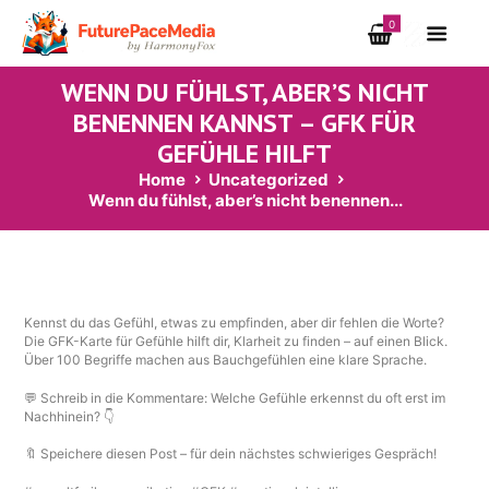
0
WENN DU FÜHLST, ABER’S NICHT
BENENNEN KANNST – GFK FÜR
GEFÜHLE HILFT
Home
Uncategorized
Wenn du fühlst, aber’s nicht benennen...
Kennst du das Gefühl, etwas zu empfinden, aber dir fehlen die Worte?
Die GFK-Karte für Gefühle hilft dir, Klarheit zu finden – auf einen Blick.
Über 100 Begriffe machen aus Bauchgefühlen eine klare Sprache.
💬 Schreib in die Kommentare: Welche Gefühle erkennst du oft erst im
Nachhinein? 👇
🔖 Speichere diesen Post – für dein nächstes schwieriges Gespräch!