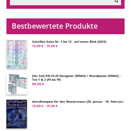
Bestbewertete Produkte
Schüßler-Salze Nr. 1 bis 12 - auf einen Blick (2023)
13,00
€
15,00
€
Preisspanne:
–
13,00 €
bis
15,00 €
[4er Set] ICD-10 (F) Navigator (DINA4) + Wandposter (DINA2) -
Teil 1 & 2 (F0 bis F9)
60,00
€
AstroKompass für den Wassermann (20. Januar - 18. Februar)
13,00
€
15,00
€
Preisspanne:
–
13,00 €
bis
15,00 €