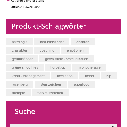
Astrologie und Esoterik
Office & PowerPoint
Produkt-Schlagwörter
astrologie
bedürfnisfinder
chakren
charakter
coaching
emotionen
gefühlsfinder
gewaltfreie kommunikation
grüne smoothies
horoskop
hypnotherapie
konfliktmanagement
mediation
mond
nlp
rosenberg
sternzeichen
superfood
therapie
tierkreiszeichen
Suche