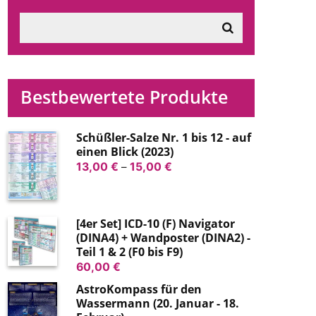
Bestbewertete Produkte
Schüßler-Salze Nr. 1 bis 12 - auf
einen Blick (2023)
Preisspanne:
13,00
€
–
15,00
€
13,00 €
bis
15,00 €
[4er Set] ICD-10 (F) Navigator
(DINA4) + Wandposter (DINA2) -
Teil 1 & 2 (F0 bis F9)
60,00
€
AstroKompass für den
Wassermann (20. Januar - 18.