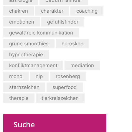
chakren
charakter
coaching
emotionen
gefühlsfinder
gewaltfreie kommunikation
grüne smoothies
horoskop
hypnotherapie
konfliktmanagement
mediation
mond
nlp
rosenberg
sternzeichen
superfood
therapie
tierkreiszeichen
Suche