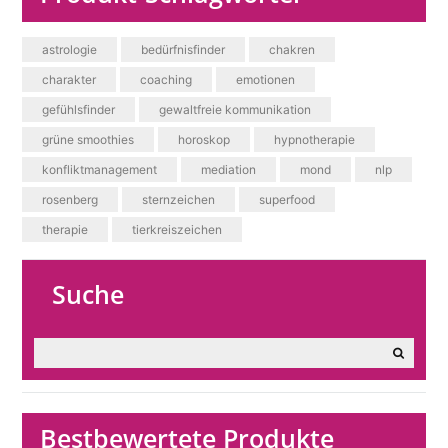
astrologie
bedürfnisfinder
chakren
charakter
coaching
emotionen
gefühlsfinder
gewaltfreie kommunikation
grüne smoothies
horoskop
hypnotherapie
konfliktmanagement
mediation
mond
nlp
rosenberg
sternzeichen
superfood
therapie
tierkreiszeichen
Suche
Bestbewertete Produkte