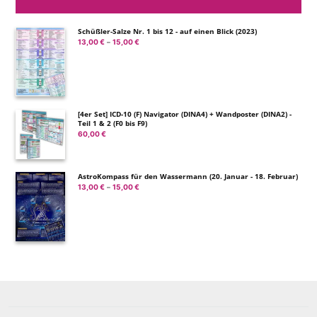
Schüßler-Salze Nr. 1 bis 12 - auf einen Blick (2023)
13,00
€
15,00
€
Preisspanne:
–
13,00 €
bis
15,00 €
[4er Set] ICD-10 (F) Navigator (DINA4) + Wandposter (DINA2) -
Teil 1 & 2 (F0 bis F9)
60,00
€
AstroKompass für den Wassermann (20. Januar - 18. Februar)
13,00
€
15,00
€
Preisspanne:
–
13,00 €
bis
15,00 €