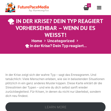
0
🌪️ IN DER KRISE? DEIN TYP REAGIERT
VORHERSEHBAR – WENN DU ES
WEISST!
Home
Uncategorized
🌪️ In der Krise? Dein Typ reagiert...
In der Krise zeigt sich der wahre Typ – sagt das Enneagramm. Und
tatsächlich: Viele Menschen erleben, wie sie in belastenden Situationen
plötzlich in ein ganz anderes Muster kippen. Diese Karte erklärt dir die
Stresslinien der Typen – und wie du dich selbst sanft wieder
zurückbegleitest. Für Krisen, in denen du nicht nur überlebst, sondern
dich neu findest.
LEARN MORE