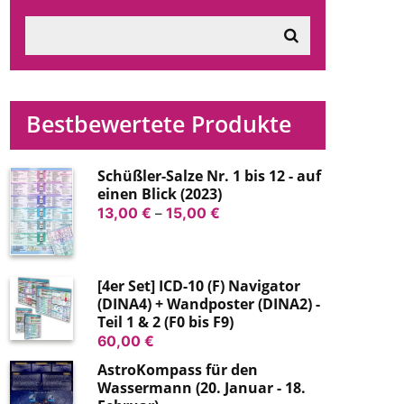
Bestbewertete Produkte
Schüßler-Salze Nr. 1 bis 12 - auf
einen Blick (2023)
Preisspanne:
13,00
€
–
15,00
€
13,00 €
bis
15,00 €
[4er Set] ICD-10 (F) Navigator
(DINA4) + Wandposter (DINA2) -
Teil 1 & 2 (F0 bis F9)
60,00
€
AstroKompass für den
Wassermann (20. Januar - 18.