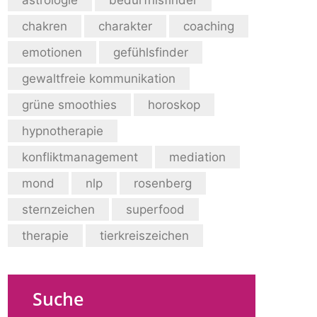
chakren
charakter
coaching
emotionen
gefühlsfinder
gewaltfreie kommunikation
grüne smoothies
horoskop
hypnotherapie
konfliktmanagement
mediation
mond
nlp
rosenberg
sternzeichen
superfood
therapie
tierkreiszeichen
Suche