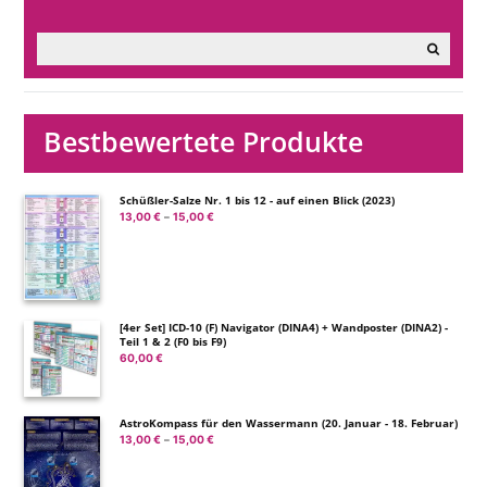
Bestbewertete Produkte
Schüßler-Salze Nr. 1 bis 12 - auf einen Blick (2023)
13,00
€
15,00
€
Preisspanne:
–
13,00 €
bis
15,00 €
[4er Set] ICD-10 (F) Navigator (DINA4) + Wandposter (DINA2) -
Teil 1 & 2 (F0 bis F9)
60,00
€
AstroKompass für den Wassermann (20. Januar - 18. Februar)
13,00
€
15,00
€
Preisspanne:
–
13,00 €
bis