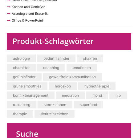
Gesundheit und Heilpraktiker
Kochen und Genießen
Astrologie und Esoterik
Office & PowerPoint
Produkt-Schlagwörter
astrologie
bedürfnisfinder
chakren
charakter
coaching
emotionen
gefühlsfinder
gewaltfreie kommunikation
grüne smoothies
horoskop
hypnotherapie
konfliktmanagement
mediation
mond
nlp
rosenberg
sternzeichen
superfood
therapie
tierkreiszeichen
Suche