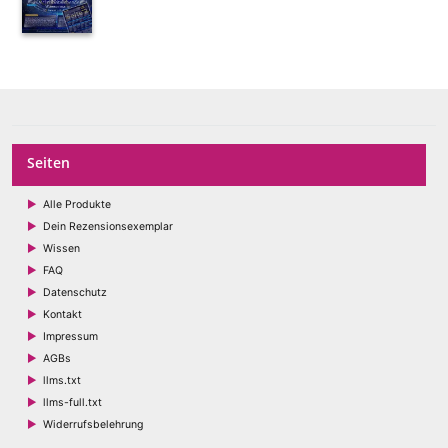
15,00 €
Seiten
Alle Produkte
Dein Rezensionsexemplar
Wissen
FAQ
Datenschutz
Kontakt
Impressum
AGBs
llms.txt
llms-full.txt
Widerrufsbelehrung