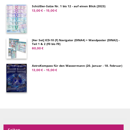
Schüßler-Salze Nr. 1 bis 12 - auf einen Blick (2023)
13,00
€
15,00
€
Preisspanne:
–
13,00 €
bis
15,00 €
[4er Set] ICD-10 (F) Navigator (DINA4) + Wandposter (DINA2) -
Teil 1 & 2 (F0 bis F9)
60,00
€
AstroKompass für den Wassermann (20. Januar - 18. Februar)
13,00
€
15,00
€
Preisspanne:
–
13,00 €
bis
15,00 €
Seiten