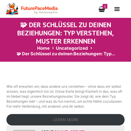
0
🧩 DER SCHLÜSSEL ZU DEINEN
BEZIEHUNGEN: TYP VERSTEHEN,
MUSTER ERKENNEN
Home
Uncategorized
🧩 Der Schlüssel zu deinen Beziehungen: Typ...
Wie oft erwarten wir, dass andere uns verstehen – ohne dass wir selbst
wissen, was eigentlich los ist. Diese Karte bringt Klarheit in das, was oft
im Nebel liegt: unsere Beziehungsmuster. Sie zeigt dir, wie dein Typ
Beziehungen lebt – und was du tun kannst, um echte Nähe zuzulassen.
Für mehr Verbindung, mit anderen und dir selbst.
LEARN MORE