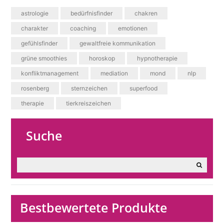
astrologie
bedürfnisfinder
chakren
charakter
coaching
emotionen
gefühlsfinder
gewaltfreie kommunikation
grüne smoothies
horoskop
hypnotherapie
konfliktmanagement
mediation
mond
nlp
rosenberg
sternzeichen
superfood
therapie
tierkreiszeichen
Suche
Bestbewertete Produkte