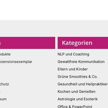
n
Kategorien
odukte
NLP und Coaching
ezensionsexemplar
Gewaltfreie Kommunikation
Eltern und Kinder
Grüne Smoothies & Co.
chutz
Gesundheit und Heilpraktiker
t
Kochen und Genießen
ssum
Astrologie und Esoterik
Office & PowerPoint