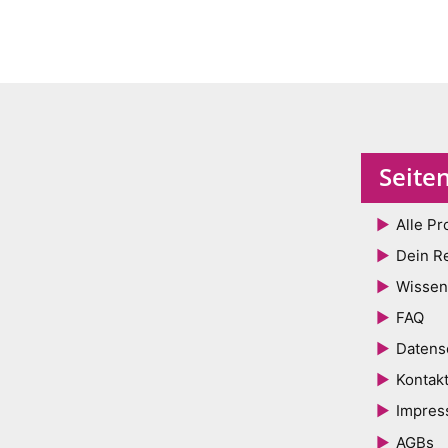
Seite
Alle Pr
Dein R
Wissen
FAQ
Datens
Kontak
Impre
AGBs