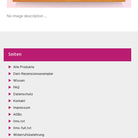
No image description ...
Seiten
Alle Produkte
Dein Rezensionsexemplar
Wissen
FAQ
Datenschutz
Kontakt
Impressum
AGBs
llms.txt
llms-full.txt
Widerrufsbelehrung