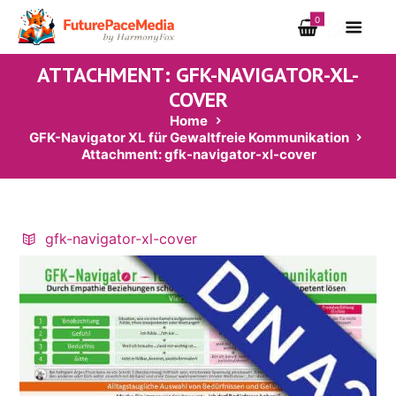
0
ATTACHMENT: GFK-NAVIGATOR-XL-
COVER
Home
GFK-Navigator XL für Gewaltfreie Kommunikation
Attachment: gfk-navigator-xl-cover
gfk-navigator-xl-cover