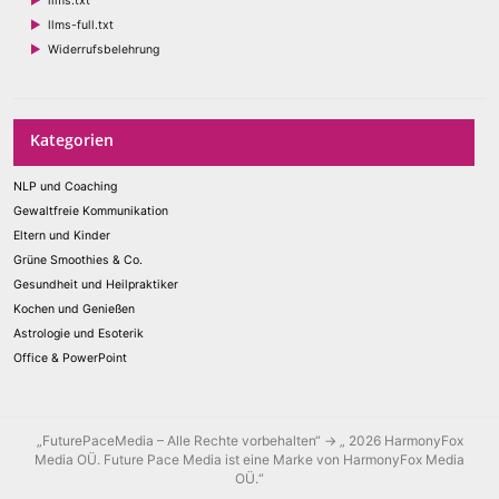
llms.txt
llms-full.txt
Widerrufsbelehrung
Kategorien
NLP und Coaching
Gewaltfreie Kommunikation
Eltern und Kinder
Grüne Smoothies & Co.
Gesundheit und Heilpraktiker
Kochen und Genießen
Astrologie und Esoterik
Office & PowerPoint
„FuturePaceMedia – Alle Rechte vorbehalten“ → „ 2026 HarmonyFox
Media OÜ. Future Pace Media ist eine Marke von HarmonyFox Media
OÜ.“