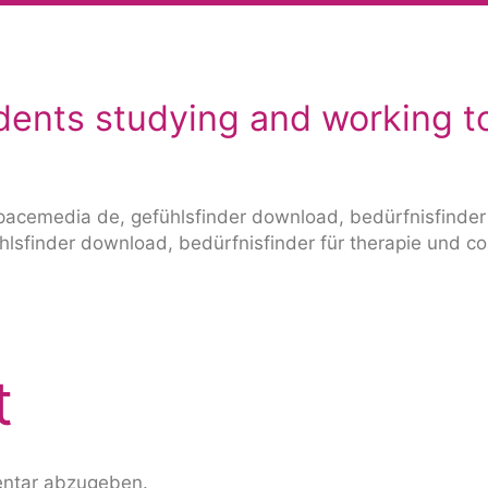
ents studying and working to
t
ntar abzugeben.