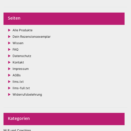
Seiten
Alle Produkte
Dein Rezensionsexemplar
Wissen
FAQ
Datenschutz
Kontakt
Impressum
AGBs
llms.txt
llms-full.txt
Widerrufsbelehrung
Kategorien
NLP und Coaching