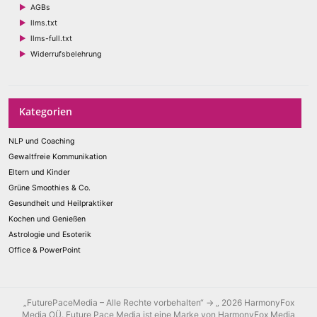
AGBs
llms.txt
llms-full.txt
Widerrufsbelehrung
Kategorien
NLP und Coaching
Gewaltfreie Kommunikation
Eltern und Kinder
Grüne Smoothies & Co.
Gesundheit und Heilpraktiker
Kochen und Genießen
Astrologie und Esoterik
Office & PowerPoint
„FuturePaceMedia – Alle Rechte vorbehalten“ → „ 2026 HarmonyFox
Media OÜ. Future Pace Media ist eine Marke von HarmonyFox Media