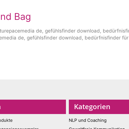
and Bag
n
Kategorien
odukte
NLP und Coaching