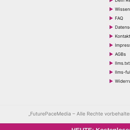
Dein R
Wissen
FAQ
Datens
Kontak
Impre
AGBs
llms.txt
llms-ful
Widerr
„FuturePaceMedia – Alle Rechte vorbehalt
HEUTE: Kostenloser