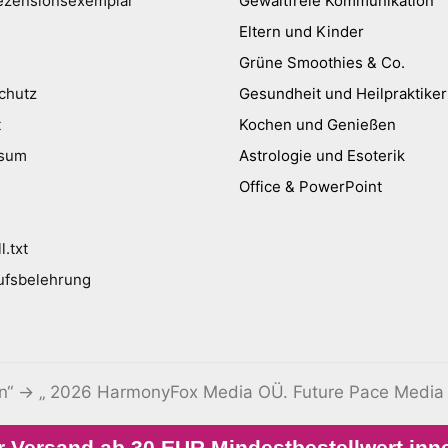
ezensionsexemplar
Gewaltfreie Kommunikation
Eltern und Kinder
Grüne Smoothies & Co.
chutz
Gesundheit und Heilpraktiker
t
Kochen und Genießen
ssum
Astrologie und Esoterik
Office & PowerPoint
l.txt
ufsbelehrung
en“ → „ 2026 HarmonyFox Media OÜ. Future Pace Media
 Versand ab 30 EUR Mindestbestellwert inn