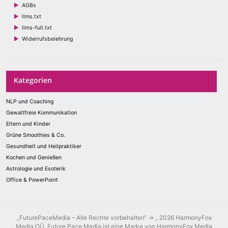
AGBs
llms.txt
llms-full.txt
Widerrufsbelehrung
Kategorien
NLP und Coaching
Gewaltfreie Kommunikation
Eltern und Kinder
Grüne Smoothies & Co.
Gesundheit und Heilpraktiker
Kochen und Genießen
Astrologie und Esoterik
Office & PowerPoint
„FuturePaceMedia – Alle Rechte vorbehalten“ → „ 2026 HarmonyFox
Media OÜ. Future Pace Media ist eine Marke von HarmonyFox Media