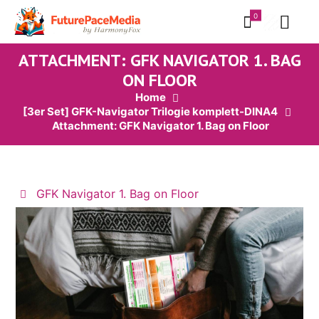
0
ATTACHMENT: GFK NAVIGATOR 1. BAG
ON FLOOR
Home
[3er Set] GFK-Navigator Trilogie komplett-DINA4
Attachment: GFK Navigator 1. Bag on Floor
GFK Navigator 1. Bag on Floor