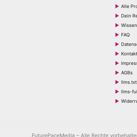
Alle Pr
Dein R
Wissen
FAQ
Datens
Kontak
Impre
AGBs
llms.txt
llms-ful
Widerr
„FuturePaceMedia – Alle Rechte vorbehalt