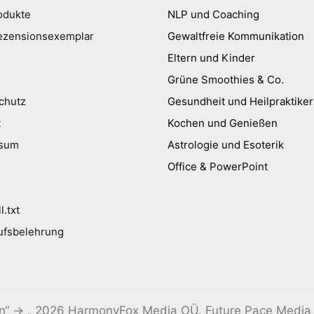
odukte
NLP und Coaching
ezensionsexemplar
Gewaltfreie Kommunikation
Eltern und Kinder
Grüne Smoothies & Co.
chutz
Gesundheit und Heilpraktiker
t
Kochen und Genießen
ssum
Astrologie und Esoterik
Office & PowerPoint
l.txt
ufsbelehrung
en“ → „ 2026 HarmonyFox Media OÜ. Future Pace Media