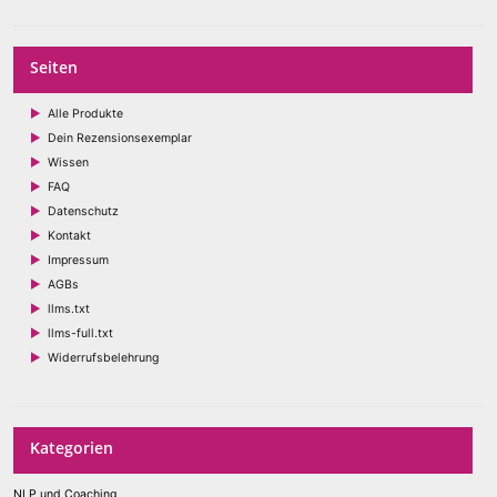
Seiten
Alle Produkte
Dein Rezensionsexemplar
Wissen
FAQ
Datenschutz
Kontakt
Impressum
AGBs
llms.txt
llms-full.txt
Widerrufsbelehrung
Kategorien
NLP und Coaching