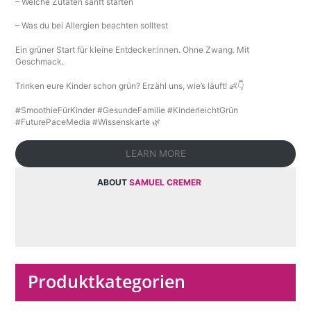
– Welche Zutaten sanft starten
– Was du bei Allergien beachten solltest
Ein grüner Start für kleine Entdecker:innen. Ohne Zwang. Mit
Geschmack.
Trinken eure Kinder schon grün? Erzähl uns, wie’s läuft! 👶👇
#SmoothieFürKinder #GesundeFamilie #KinderleichtGrün
#FuturePaceMedia #Wissenskarte 🌿
LEARN MORE
ABOUT
SAMUEL CREMER
Produktkategorien