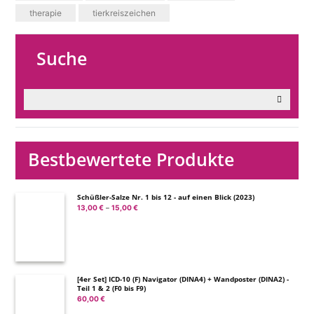
therapie
tierkreiszeichen
Suche
Bestbewertete Produkte
Schüßler-Salze Nr. 1 bis 12 - auf einen Blick (2023)
13,00
€
15,00
€
Preisspanne:
–
13,00 €
bis
15,00 €
[4er Set] ICD-10 (F) Navigator (DINA4) + Wandposter (DINA2) -
Teil 1 & 2 (F0 bis F9)
60,00
€