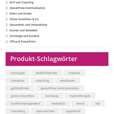
NLP und Coaching
Gewaltfreie Kommunikation
Eltern und Kinder
Grüne Smoothies & Co.
Gesundheit und Heilpraktiker
Kochen und Genießen
Astrologie und Esoterik
Office & PowerPoint
Produkt-Schlagwörter
astrologie
bedürfnisfinder
chakren
charakter
coaching
emotionen
gefühlsfinder
gewaltfreie kommunikation
grüne smoothies
horoskop
hypnotherapie
konfliktmanagement
mediation
mond
nlp
rosenberg
sternzeichen
superfood