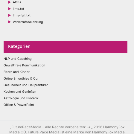
AGBs
llms.txt
llms-full.txt
Widerrufsbelehrung
Kategorien
NLP und Coaching
Gewaltfreie Kommunikation
Eltern und Kinder
Grüne Smoothies & Co.
Gesundheit und Heilpraktiker
Kochen und Genießen
Astrologie und Esoterik
Office & PowerPoint
„FuturePaceMedia – Alle Rechte vorbehalten“ → „ 2026 HarmonyFox
Media OÜ. Future Pace Media ist eine Marke von HarmonyFox Media