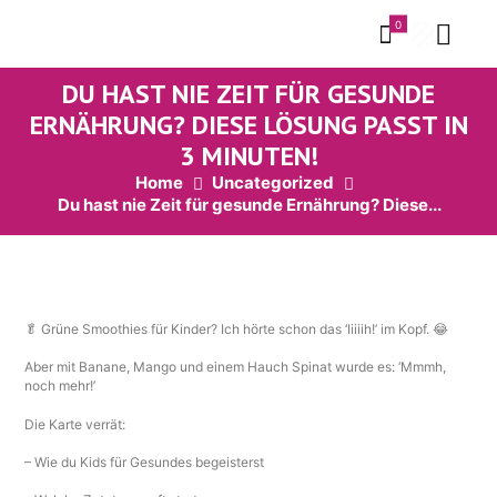
0
DU HAST NIE ZEIT FÜR GESUNDE
ERNÄHRUNG? DIESE LÖSUNG PASST IN
3 MINUTEN!
Home
Uncategorized
Du hast nie Zeit für gesunde Ernährung? Diese...
🥬 Grüne Smoothies für Kinder? Ich hörte schon das ‘Iiiiih!’ im Kopf. 😂
Aber mit Banane, Mango und einem Hauch Spinat wurde es: ‘Mmmh,
noch mehr!’
Die Karte verrät:
– Wie du Kids für Gesundes begeisterst