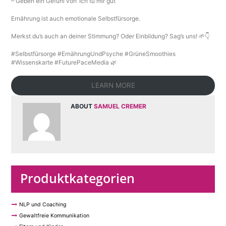
– Geben ein Gefühl von ‘Ich tu mir gut’
Ernährung ist auch emotionale Selbstfürsorge.
Merkst du’s auch an deiner Stimmung? Oder Einbildung? Sag’s uns! 🌱👇
#Selbstfürsorge #ErnährungUndPsyche #GrüneSmoothies
#Wissenskarte #FuturePaceMedia 🌿
LEARN MORE
ABOUT
SAMUEL CREMER
Produktkategorien
NLP und Coaching
Gewaltfreie Kommunikation