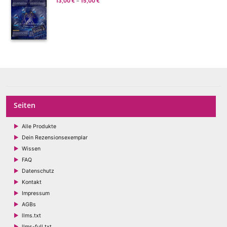
13,00
€
15,00
€
Preisspanne:
–
13,00 €
bis
15,00 €
Seiten
Alle Produkte
Dein Rezensionsexemplar
Wissen
FAQ
Datenschutz
Kontakt
Impressum
AGBs
llms.txt
llms-full.txt