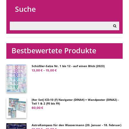
Suche
Bestbewertete Produkte
Schüßler-Salze Nr. 1 bis 12 - auf einen Blick (2023)
13,00
€
15,00
€
Preisspanne:
–
13,00 €
bis
15,00 €
[4er Set] ICD-10 (F) Navigator (DINA4) + Wandposter (DINA2) -
Teil 1 & 2 (F0 bis F9)
60,00
€
AstroKompass für den Wassermann (20. Januar - 18. Februar)