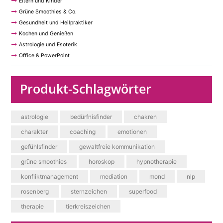
Eltern und Kinder
Grüne Smoothies & Co.
Gesundheit und Heilpraktiker
Kochen und Genießen
Astrologie und Esoterik
Office & PowerPoint
Produkt-Schlagwörter
astrologie
bedürfnisfinder
chakren
charakter
coaching
emotionen
gefühlsfinder
gewaltfreie kommunikation
grüne smoothies
horoskop
hypnotherapie
konfliktmanagement
mediation
mond
nlp
rosenberg
sternzeichen
superfood
therapie
tierkreiszeichen