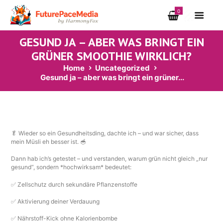
0
GESUND JA – ABER WAS BRINGT EIN
GRÜNER SMOOTHIE WIRKLICH?
Home
Uncategorized
Gesund ja – aber was bringt ein grüner...
🥬 Wieder so ein Gesundheitsding, dachte ich – und war sicher, dass
mein Müsli eh besser ist. 🥣
Dann hab ich’s getestet – und verstanden, warum grün nicht gleich „nur
gesund“, sondern *hochwirksam* bedeutet:
✅ Zellschutz durch sekundäre Pflanzenstoffe
✅ Aktivierung deiner Verdauung
✅ Nährstoff-Kick ohne Kalorienbombe