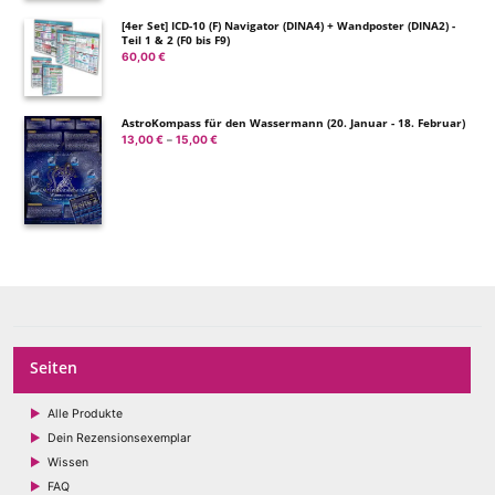
[4er Set] ICD-10 (F) Navigator (DINA4) + Wandposter (DINA2) -
Teil 1 & 2 (F0 bis F9)
60,00
€
AstroKompass für den Wassermann (20. Januar - 18. Februar)
13,00
€
15,00
€
Preisspanne:
–
13,00 €
bis
15,00 €
Seiten
Alle Produkte
Dein Rezensionsexemplar
Wissen
FAQ