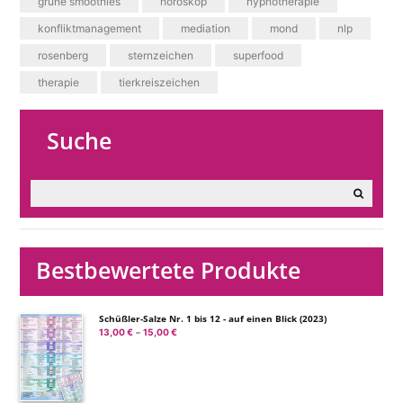
grüne smoothies
horoskop
hypnotherapie
konfliktmanagement
mediation
mond
nlp
rosenberg
sternzeichen
superfood
therapie
tierkreiszeichen
Suche
Bestbewertete Produkte
Schüßler-Salze Nr. 1 bis 12 - auf einen Blick (2023)
13,00
€
15,00
€
Preisspanne:
–
13,00 €
bis
15,00 €