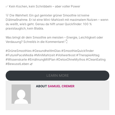
✅ Kein Kochen, kein Schnibbeln – aber voller Power
💡 Die Wahrheit: Ein gut gemixter grüner Smoothie ist keine
Diätmaßnahme. Er ist eine Mini-Mahlzeit mit maximalem Nutzen – wenn
du weißt, wie’s geht. Genau da hilft unser Quickfinder: 100 %
praxistauglich, kein Blabla.
Was bringt dir dein Smoothie am meisten – Energie, Leichtigkeit oder
Verdauung? Schreib’s in die Kommentare! 👇
#GrüneSmoothies #GesundheitImGlas #SmoothieQuickfinder
#FuturePaceMedia #MiniMahlzeit #Vollwertkost #TherapieAlltag
#Wissenskarte #ErnährungMitPlan #DetoxOhneMythos #CleanEating
#BewusstLeben 🌿
LEARN MORE
ABOUT
SAMUEL CREMER