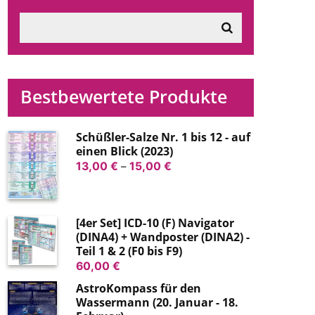
Bestbewertete Produkte
Schüßler-Salze Nr. 1 bis 12 - auf
einen Blick (2023)
Preisspanne:
13,00
€
–
15,00
€
13,00 €
bis
15,00 €
[4er Set] ICD-10 (F) Navigator
(DINA4) + Wandposter (DINA2) -
Teil 1 & 2 (F0 bis F9)
60,00
€
AstroKompass für den
Wassermann (20. Januar - 18.