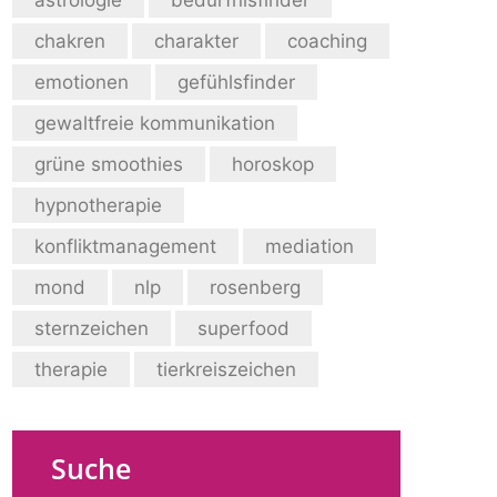
chakren
charakter
coaching
emotionen
gefühlsfinder
gewaltfreie kommunikation
grüne smoothies
horoskop
hypnotherapie
konfliktmanagement
mediation
mond
nlp
rosenberg
sternzeichen
superfood
therapie
tierkreiszeichen
Suche