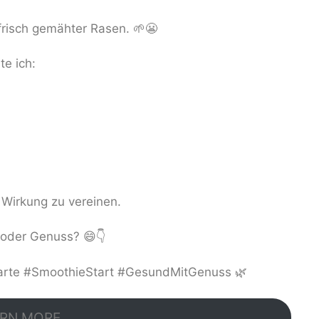
risch gemähter Rasen. 🌱😬
te ich:
Wirkung zu vereinen.
 oder Genuss? 😄👇
rte #SmoothieStart #GesundMitGenuss 🌿
RN MORE