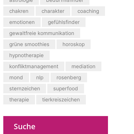
chakren
charakter
coaching
emotionen
gefühlsfinder
gewaltfreie kommunikation
grüne smoothies
horoskop
hypnotherapie
konfliktmanagement
mediation
mond
nlp
rosenberg
sternzeichen
superfood
therapie
tierkreiszeichen
Suche