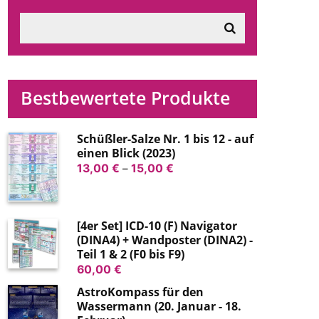
Bestbewertete Produkte
Schüßler-Salze Nr. 1 bis 12 - auf
einen Blick (2023)
Preisspanne:
13,00
€
–
15,00
€
13,00 €
bis
15,00 €
[4er Set] ICD-10 (F) Navigator
(DINA4) + Wandposter (DINA2) -
Teil 1 & 2 (F0 bis F9)
60,00
€
AstroKompass für den
Wassermann (20. Januar - 18.