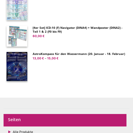
13,00 €
bis
15,00 €
[4er Set] ICD-10 (F) Navigator (DINA4) + Wandposter (DINA2) -
Teil 1 & 2 (F0 bis F9)
60,00
€
AstroKompass für den Wassermann (20. Januar - 18. Februar)
13,00
€
15,00
€
Preisspanne:
–
13,00 €
bis
15,00 €
Seiten
Alle Produkte