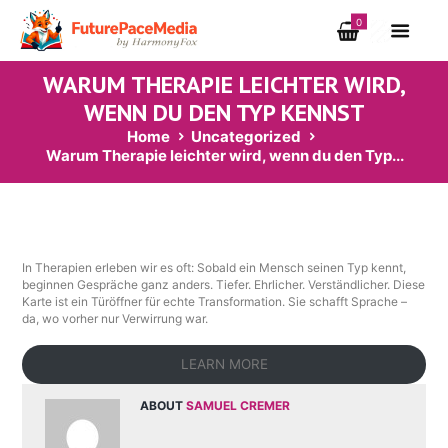
0
WARUM THERAPIE LEICHTER WIRD,
WENN DU DEN TYP KENNST
Home
Uncategorized
Warum Therapie leichter wird, wenn du den Typ...
In Therapien erleben wir es oft: Sobald ein Mensch seinen Typ kennt,
beginnen Gespräche ganz anders. Tiefer. Ehrlicher. Verständlicher. Diese
Karte ist ein Türöffner für echte Transformation. Sie schafft Sprache –
da, wo vorher nur Verwirrung war.
LEARN MORE
ABOUT
SAMUEL CREMER