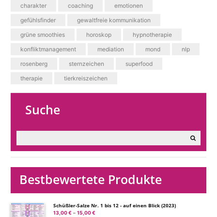
charakter
coaching
emotionen
gefühlsfinder
gewaltfreie kommunikation
grüne smoothies
horoskop
hypnotherapie
konfliktmanagement
mediation
mond
nlp
rosenberg
sternzeichen
superfood
therapie
tierkreiszeichen
Suche
Bestbewertete Produkte
Schüßler-Salze Nr. 1 bis 12 - auf einen Blick (2023)
13,00
€
15,00
€
Preisspanne:
–