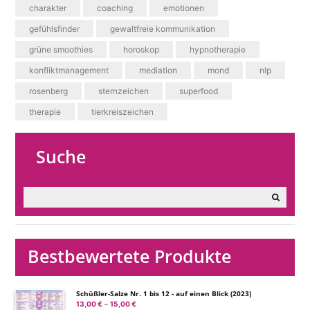
charakter
coaching
emotionen
gefühlsfinder
gewaltfreie kommunikation
grüne smoothies
horoskop
hypnotherapie
konfliktmanagement
mediation
mond
nlp
rosenberg
sternzeichen
superfood
therapie
tierkreiszeichen
Suche
Bestbewertete Produkte
Schüßler-Salze Nr. 1 bis 12 - auf einen Blick (2023)
13,00
€
15,00
€
Preisspanne:
–