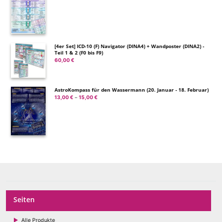
13,00 €
bis
15,00 €
[4er Set] ICD-10 (F) Navigator (DINA4) + Wandposter (DINA2) -
Teil 1 & 2 (F0 bis F9)
60,00
€
AstroKompass für den Wassermann (20. Januar - 18. Februar)
13,00
€
15,00
€
Preisspanne:
–
13,00 €
bis
15,00 €
Seiten
Alle Produkte