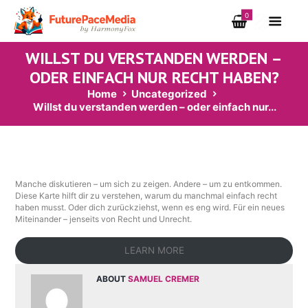
0
WILLST DU VERSTANDEN WERDEN –
ODER EINFACH NUR RECHT HABEN?
Home
Uncategorized
Willst du verstanden werden – oder einfach nur...
Manche diskutieren – um sich zu zeigen. Andere – um zu entkommen.
Diese Karte hilft dir zu verstehen, warum du manchmal einfach recht
haben musst. Oder dich zurückziehst, wenn es eng wird. Für ein neues
Miteinander – jenseits von Recht und Unrecht.
LEARN MORE
ABOUT
SAMUEL CREMER