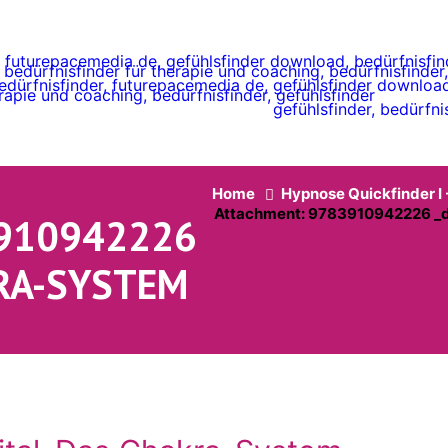
Home
Hypnose Quickfinder I 
Attachment: 9783910942226 _di
910942226
RA-SYSTEM