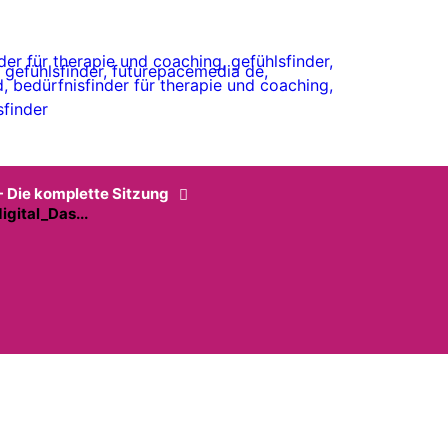
- Die komplette Sitzung
gital_Das...