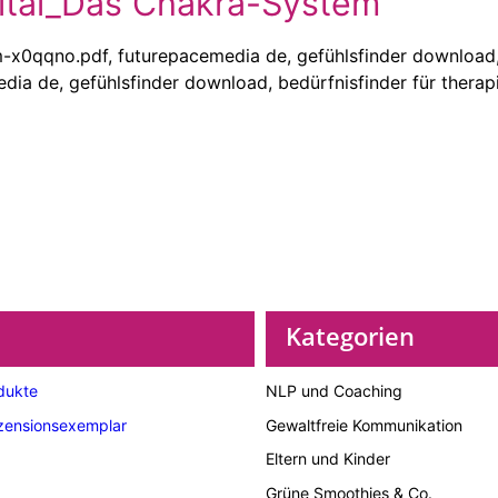
ital_Das Chakra-System
Kategorien
dukte
NLP und Coaching
zensionsexemplar
Gewaltfreie Kommunikation
Eltern und Kinder
Grüne Smoothies & Co.