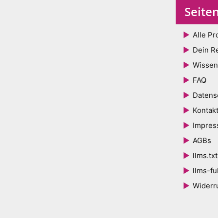
Seite
Alle Pr
Dein R
Wissen
FAQ
Datens
Kontak
Impre
AGBs
llms.txt
llms-ful
Widerr