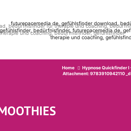
Home
Hypnose Quickfinder I 
Attachment: 9783910942110 _dig
SMOOTHIES