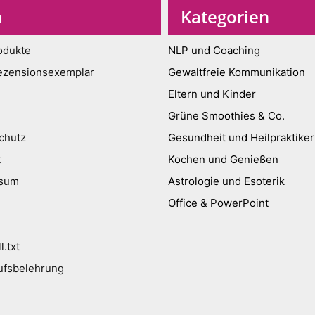
n
Kategorien
odukte
NLP und Coaching
ezensionsexemplar
Gewaltfreie Kommunikation
Eltern und Kinder
Grüne Smoothies & Co.
chutz
Gesundheit und Heilpraktiker
t
Kochen und Genießen
ssum
Astrologie und Esoterik
Office & PowerPoint
l.txt
ufsbelehrung