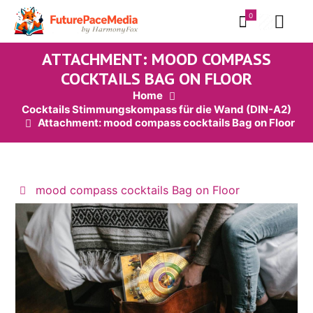
0
ATTACHMENT: MOOD COMPASS
COCKTAILS BAG ON FLOOR
Home
Cocktails Stimmungskompass für die Wand (DIN-A2)
Attachment: mood compass cocktails Bag on Floor
mood compass cocktails Bag on Floor