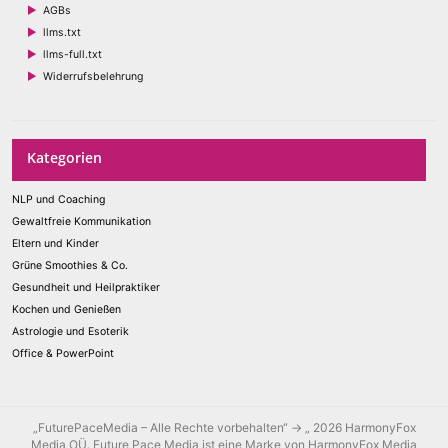
AGBs
llms.txt
llms-full.txt
Widerrufsbelehrung
Kategorien
NLP und Coaching
Gewaltfreie Kommunikation
Eltern und Kinder
Grüne Smoothies & Co.
Gesundheit und Heilpraktiker
Kochen und Genießen
Astrologie und Esoterik
Office & PowerPoint
„FuturePaceMedia – Alle Rechte vorbehalten“ → „ 2026 HarmonyFox
Media OÜ. Future Pace Media ist eine Marke von HarmonyFox Media