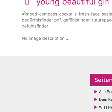
young beautiful girl
No image description ...
Seite
Alle Pr
Dein R
Wissen