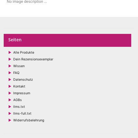
No image description ...
Seiten
Alle Produkte
Dein Rezensionsexemplar
Wissen
FAQ
Datenschutz
Kontakt
Impressum
AGBs
llms.txt
llms-full.txt
Widerrufsbelehrung