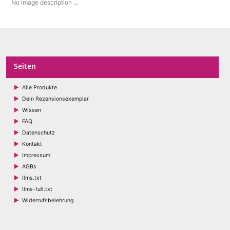
No image description ...
Seiten
Alle Produkte
Dein Rezensionsexemplar
Wissen
FAQ
Datenschutz
Kontakt
Impressum
AGBs
llms.txt
llms-full.txt
Widerrufsbelehrung